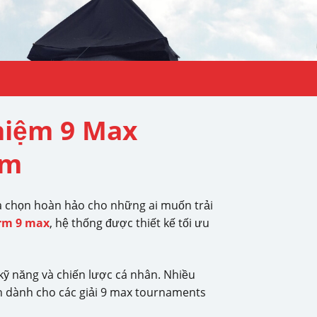
hiệm 9 Max
am
ựa chọn hoàn hảo cho những ai muốn trải
orm 9 max
, hệ thống được thiết kế tối ưu
kỹ năng và chiến lược cá nhân. Nhiều
ớn dành cho các giải 9 max tournaments