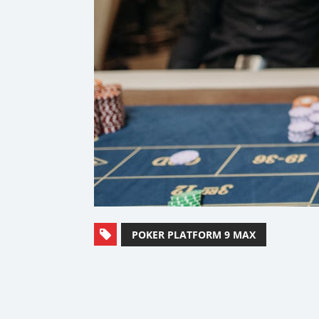
POKER PLATFORM 9 MAX