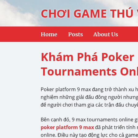
CHƠI GAME THÚ 
Home
Posts
About Us
Khám Phá Poker 
Tournaments Onl
Poker platform 9 max đang trở thành xu h
nghiệm những giải đấu đông người nhưng 
để người chơi tham gia các trận đấu chuy
Bên cạnh đó, 9 max tournaments online gi
poker platform 9 max
đã phát triển tính
online. Điều này tạo động lực cho cả gam